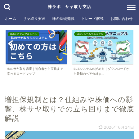
株ラボ サヤ取り支店
ホーム
サヤ取り実践
株の基礎知識
トレード解説
お問い合わせ
BLSシステムマニュアル
BLSシステムマニュアル
株のサヤ取り講座｜初心者から実践まで
BLSシステムの始め方｜ダウンロードか
学べるロードマップ
ら最初のペア分析ま...
増担保規制とは？仕組みや株価への影
響、株サヤ取りでの立ち回りまで徹底
解説
2026年6月14日