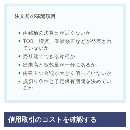
注文前の確認項目
両銘柄の決算日が近くないか
TOB、増資、業績修正などが発表され
ていないか
売り建てできる銘柄か
出来高と板数量が十分にあるか
両建玉の金額が大きく偏っていないか
損切り条件と予定保有期間を決めてい
るか
信用取引のコストを確認する