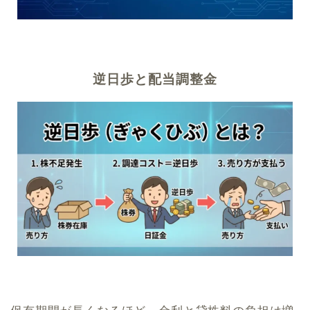
逆日歩と配当調整金