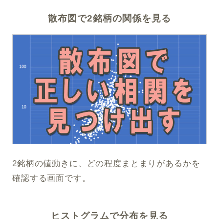
散布図で2銘柄の関係を見る
2銘柄の値動きに、どの程度まとまりがあるかを
確認する画面です。
ヒストグラムで分布を見る