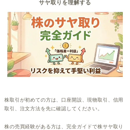
サヤ取りを理解する
株取引が初めての方は、口座開設、現物取引、信用
取引、注文方法を先に確認してください。
株の売買経験がある方は、完全ガイドで株サヤ取り