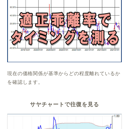
現在の価格関係が基準からどの程度離れているか
を確認します。
サヤチャートで往復を見る