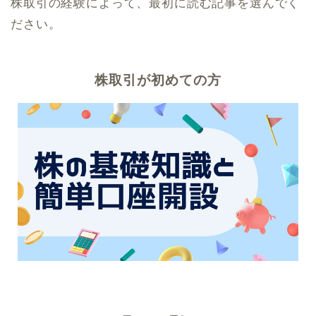
株取引の経験によって、最初に読む記事を選んでく
ださい。
株取引が初めての方