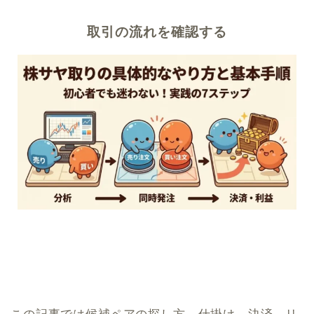
取引の流れを確認する