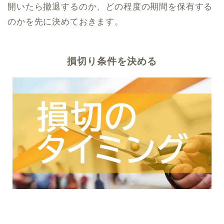
開いたら撤退するのか、どの程度の期間を保有する
のかを先に決めておきます。
損切り条件を決める