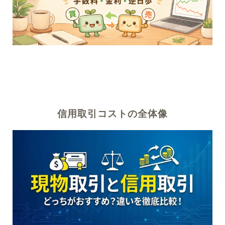
信用取引コストの全体像