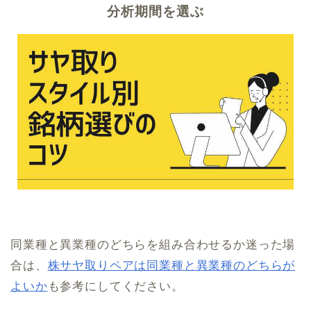
分析期間を選ぶ
同業種と異業種のどちらを組み合わせるか迷った場
合は、
株サヤ取りペアは同業種と異業種のどちらが
よいか
も参考にしてください。