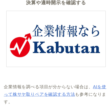
決算や適時開示を確認する
企業情報を調べる項目が分からない場合は、
AIを使
って株サヤ取りペアを確認する方法
も参考になりま
す。