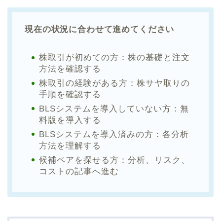
現在の状況に合わせて進めてください
株取引が初めての方：株の基礎と注文
方法を確認する
株取引の経験がある方：株サヤ取りの
手順を確認する
BLSシステムを導入していない方：無
料版を導入する
BLSシステムを導入済みの方：各分析
方法を理解する
候補ペアを探せる方：分析、リスク、
コストの記事へ進む