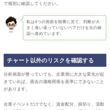
で個別に確認してください。
私は4つの画面を順番に見て、判断が大
きく食い違っていないペアだけを次の確
yuki
認へ進めています。
チャート以外のリスクを確認する
分析画面が整っていても、企業側に大きな変化が起
きていれば、過去の価格関係を基準にできないこと
があります。
企業イベントだけでなく、資金配分、損切り、流動