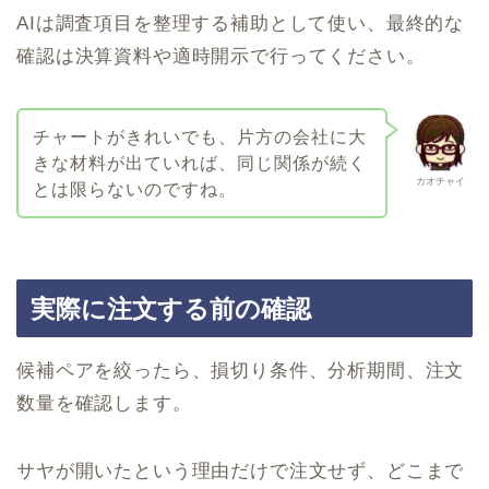
AIは調査項目を整理する補助として使い、最終的な
確認は決算資料や適時開示で行ってください。
チャートがきれいでも、片方の会社に大
きな材料が出ていれば、同じ関係が続く
カオチャイ
とは限らないのですね。
実際に注文する前の確認
候補ペアを絞ったら、損切り条件、分析期間、注文
数量を確認します。
サヤが開いたという理由だけで注文せず、どこまで