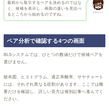
最初から取引するペアを決めるのではな
く、候補を表示し、画面の違いを見比べ
カオチャイ
るところから始めるのですね。
ペア分析で確認する4つの画面
BLSシステムでは、ひとつの数値だけで候補ペアを
選びません。
散布図、ヒストグラム、適正乖離率、サヤチャート
には、それぞれ異なる役割があります。ここでは概
要だけを確認し、詳しい見方は個別記事へ進んでく
ださい。