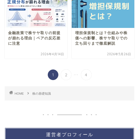
金融政策で株サヤ取りの前提
増担保規制とは？仕組みや株
が崩れる理由｜ペアの反応差
価への影響、株サヤ取りでの
に注意
立ち回りまで徹底解説
2026年4月14日
2026年5月26日
...
1
2
4
HOME
株の基礎知識
運営者プロフィール