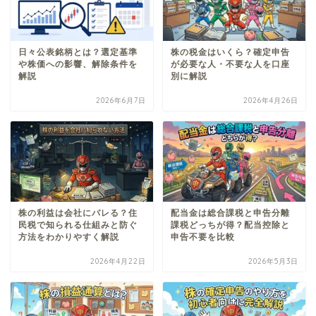
日々公表銘柄とは？選定基準
株の税金はいくら？確定申告
や株価への影響、解除条件を
が必要な人・不要な人を口座
解説
別に解説
2026年6月7日
2026年4月26日
株の利益は会社にバレる？住
配当金は総合課税と申告分離
民税で知られる仕組みと防ぐ
課税どっちが得？配当控除と
方法をわかりやすく解説
申告不要を比較
2026年4月22日
2026年5月3日