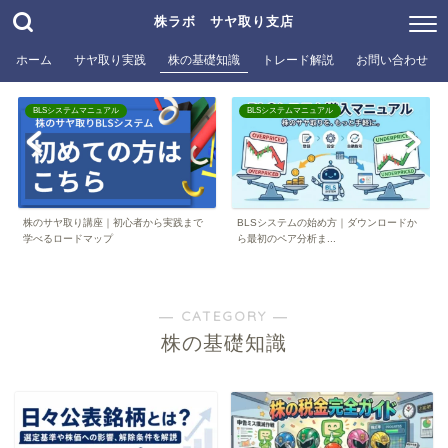
株ラボ サヤ取り支店
ホーム
サヤ取り実践
株の基礎知識
トレード解説
お問い合わせ
BLSシステムマニュアル
BLSシステムマニュアル
株のサヤ取り講座｜初心者から実践まで
BLSシステムの始め方｜ダウンロードか
学べるロードマップ
ら最初のペア分析ま...
― CATEGORY ―
株の基礎知識