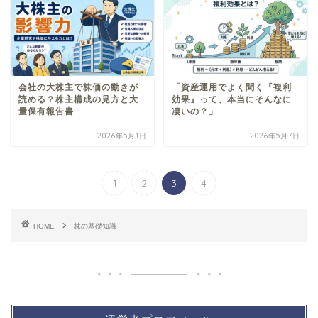
会社の大株主で株価の動きが
「資産運用でよく聞く『複利
読める？株主構成の見方と大
効果』って、本当にそんなに
量保有報告書
凄いの？」
2026年5月1日
2026年5月7日
1
2
3
4
HOME
株の基礎知識