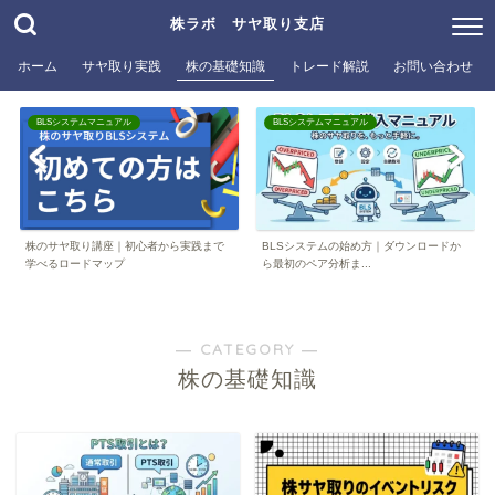
株ラボ サヤ取り支店
ホーム
サヤ取り実践
株の基礎知識
トレード解説
お問い合わせ
BLSシステムマニュアル
BLSシステムマニュアル
株のサヤ取り講座｜初心者から実践まで
BLSシステムの始め方｜ダウンロードか
学べるロードマップ
ら最初のペア分析ま...
― CATEGORY ―
株の基礎知識