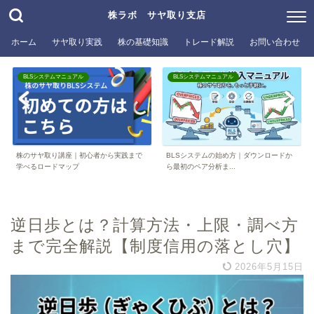
株ラボ サヤ取り支店
ホーム
サヤ取り実践
株の基礎知識
トレード解説
お問い合わせ
BLSシステムマニュアル
BLSシステムマニュアル
株のサヤ取り講座｜初心者から実践まで
BLSシステムの始め方｜ダウンロードか
学べるロードマップ
ら最初のペア分析ま...
逆日歩とは？計算方法・上限・調べ方
まで完全解説【制度信用の落とし穴】
2026年5月15日