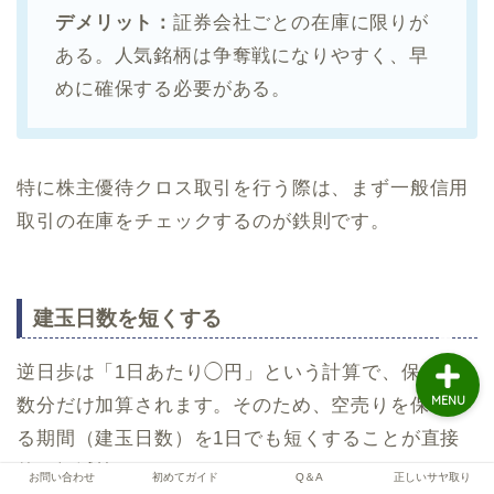
デメリット：
証券会社ごとの在庫に限りが
ある。人気銘柄は争奪戦になりやすく、早
サヤ取り実践
めに確保する必要がある。
株の基礎知識
特に株主優待クロス取引を行う際は、まず一般信用
トレード解説
取引の在庫をチェックするのが鉄則です。
お問い合わせ
建玉日数を短くする
逆日歩は「1日あたり◯円」という計算で、保有日
MENU
数分だけ加算されます。そのため、空売りを保有す
る期間（建玉日数）を1日でも短くすることが直接
的な軽減策になります。
お問い合わせ
初めてガイド
Q＆A
正しいサヤ取り