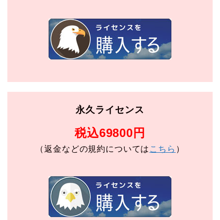
永久ライセンス
税込69800円
（返金などの規約については
こちら
）