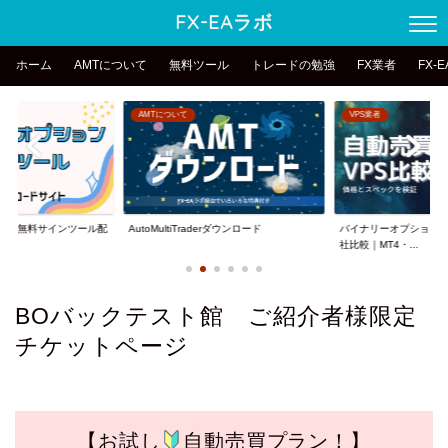
FX-EAラボ
ホーム
AMTについて
無料ツール
トレードの勉強
FX業者
FX-
AMTについて
VPS業者
ョン無料サインツール配
AutoMultiTraderダウンロード
バイナリーオプション向
.
社比較｜MT4・...
BOバックテスト館 ご紹介者様限定
チケットページ
【お試し
自動売買プラン！】