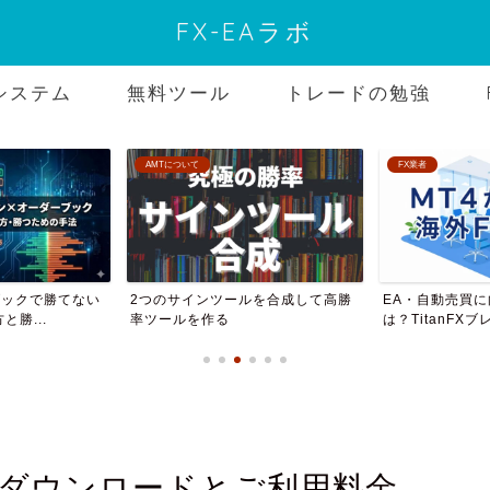
FX-EAラボ
システム
無料ツール
トレードの勉強
FX業者
無料ツール
ルを合成して高勝
EA・自動売買に向く海外FX業者
バイナリーオプ
は？TitanFXブレー...
ール配布サイト7選
（AMT）ダウンロードとご利用料金