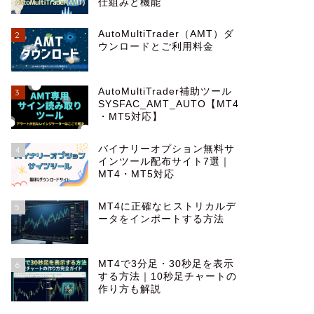
仕組みと機能
AutoMultiTrader（AMT）ダ
2
ウンロードとご利用料金
AutoMultiTrader補助ツール
3
SYSFAC_AMT_AUTO【MT4
・MT5対応】
バイナリーオプション無料サ
4
インツール配布サイト7選｜
MT4・MT5対応
MT4に正確なヒストリカルデ
5
ータをインポートする方法
MT4で3分足・30秒足を表示
6
する方法｜10秒足チャートの
作り方も解説