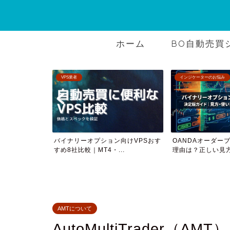
ホーム
BO自動売買
インジケーターのお悩み
AMTについて
向けVPSおす
OANDAオーダーブックで勝てない
2つのサインツー
..
理由は？正しい見方と勝...
率ツールを作る
AMTについて
AutoMultiTrader