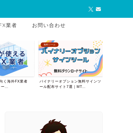
FX業者
お問い合わせ
AMTについて
VPS業者
ション無料サインツ
AutoMultiTraderダウンロード
バイナリーオ
｜MT...
すめ8社比較｜M