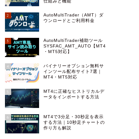
仕組みと機能
AutoMultiTrader（AMT）ダ
2
ウンロードとご利用料金
AutoMultiTrader補助ツール
3
SYSFAC_AMT_AUTO【MT4
・MT5対応】
バイナリーオプション無料サ
4
インツール配布サイト7選｜
MT4・MT5対応
MT4に正確なヒストリカルデ
5
ータをインポートする方法
MT4で3分足・30秒足を表示
6
する方法｜10秒足チャートの
作り方も解説