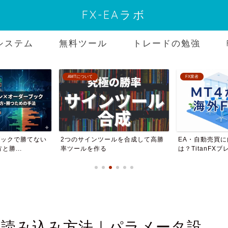
FX-EAラボ
システム
無料ツール
トレードの勉強
FX業者
無料ツー
ンツールを合成して高勝
EA・自動売買に向く海外FX業者
バイナリ
作る
は？TitanFXブレー...
ール配布サ
存・読み込み方法｜パラメータ設