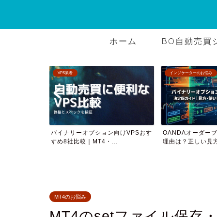
ホーム
BO自動売買
インジケーターのお悩み
AMTについて
プション向けVPSおす
OANDAオーダーブックで勝てない
2つのサイ
T4・...
理由は？正しい見方と勝...
率ツールを
MT4のお悩み
MT4のsetファイル保