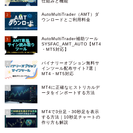
仕組みと機能
AutoMultiTrader（AMT）ダ
2
ウンロードとご利用料金
AutoMultiTrader補助ツール
3
SYSFAC_AMT_AUTO【MT4
・MT5対応】
バイナリーオプション無料サ
4
インツール配布サイト7選｜
MT4・MT5対応
MT4に正確なヒストリカルデ
5
ータをインポートする方法
MT4で3分足・30秒足を表示
6
する方法｜10秒足チャートの
作り方も解説