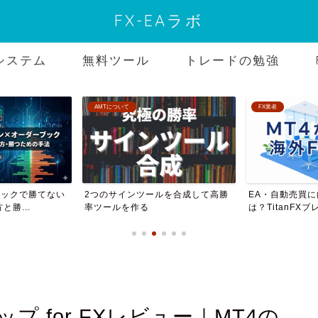
FX-EAラボ
システム
無料ツール
トレードの勉強
AMTについて
FX業者
ブックで勝てない
2つのサインツールを合成して高勝
EA・自動売買に
勝...
率ツールを作る
は？TitanFXブレ
 for FXレビュー｜MT4の