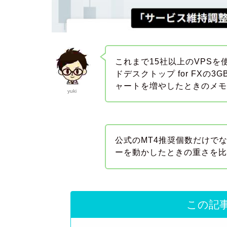
これまで15社以上のVPS
ドデスクトップ for FXの3
ャートを増やしたときのメ
yuki
公式のMT4推奨個数だけで
ーを動かしたときの重さを
この記