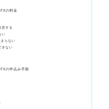
 FXの料金
注意する
ない
決まらない
できない
 FXの申込み手順
る