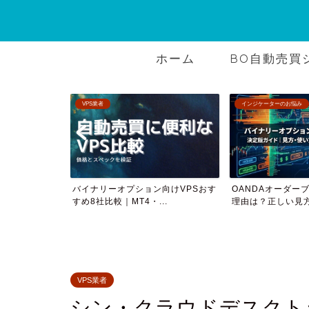
ホーム
BO自動売買
VPS業者
インジケーターのお悩み
rダウンロード
バイナリーオプション向けVPSおす
OANDAオーダー
すめ8社比較｜MT4・...
理由は？正しい見方と
VPS業者
シン・クラウドデスクトップ