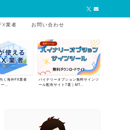
FX業者
お問い合わせ
無料ツール
AMTについて
向く海外FX業者
バイナリーオプション無料サインツ
AutoMulti
ー...
ール配布サイト7選｜MT...