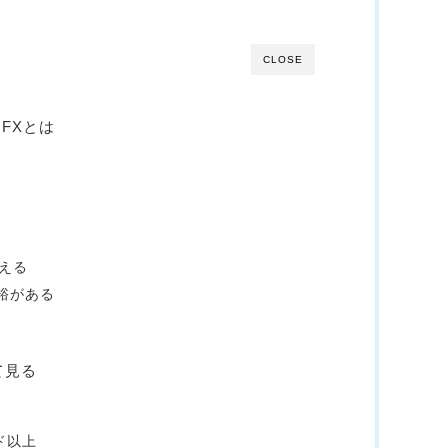
CLOSE
 FXとは
い
使える
余裕がある
て見る
ド以上