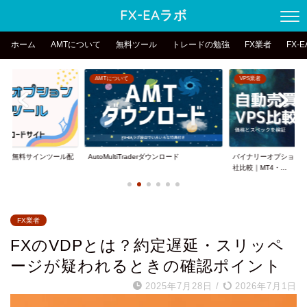
FX-EAラボ
ホーム
AMTについて
無料ツール
トレードの勉強
FX業者
FX-
VPS業者
インジケーターのお悩み
erダウンロード
バイナリーオプション向けVPSおすすめ8
OANDAオーダーブッ
社比較｜MT4・...
は？正しい見方と勝...
FX業者
FXのVDPとは？約定遅延・スリッペ
ージが疑われるときの確認ポイント
2025年7月28日
/
2026年7月1日