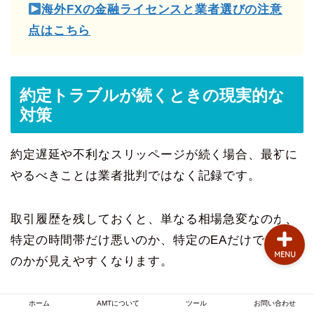
海外FXの金融ライセンスと業者選びの注意
お問い合わせ
点はこちら
AMTについて
約定トラブルが続くときの現実的な
自動売買のお悩み
対策
MT4のお悩み
約定遅延や不利なスリッページが続く場合、最初に
FX業者
やるべきことは業者批判ではなく記録です。
取引履歴を残しておくと、単なる相場急変なのか、
特定の時間帯だけ悪いのか、特定のEAだけで起きる
MENU
のかが見えやすくなります。
ホーム
AMTについて
ツール
お問い合わせ