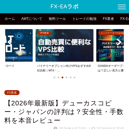
FX-EAラボ
ホーム
AMTについて
無料ツール
トレードの勉強
FX業者
FX-
VPS業者
インジケーターのお悩み
erダウンロード
バイナリーオプション向けVPSおすすめ8
OANDAオーダーブッ
社比較｜MT4・...
は？正しい見方と勝...
FX業者
【2026年最新版】デューカスコピ
ー・ジャパンの評判は？安全性・手数
料を本音レビュー
2026年4月23日
/
2026年6月20日