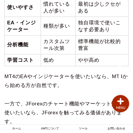
慣れている
最初は少しクセが
使いやすさ
お問い合わせ
人が多い
ある
EA・インジ
独自環境で使いこ
AMTについて
種類が多い
ケーター
なす必要あり
自動売買のお悩み
カスタムツ
標準機能が比較的
分析機能
ール次第
豊富
MT4のお悩み
学習コスト
低め
やや高め
FX業者
MT4のEAやインジケーターを使いたいなら、MT4か
ら始める方が自然です。
一方で、JForexのチャート機能やマーケット情報を
MENU
使いたいなら、JForexを触ってみる価値がありま
す。
ホーム
AMTについて
ツール
お問い合わせ