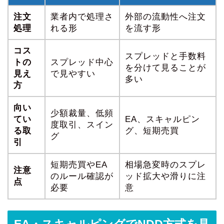
注文
業者内で処理さ
外部の流動性へ注文
処理
れる形
を流す形
コス
スプレッドと手数料
トの
スプレッド中心
を分けて見ることが
見え
で見やすい
多い
方
向い
少額裁量、低頻
てい
EA、スキャルピン
度取引、スイン
る取
グ、短期売買
グ
引
短期売買やEA
相場急変時のスプレ
注意
のルール確認が
ッド拡大や滑りに注
点
必要
意
EA・スキャルピングでNDD方式を見