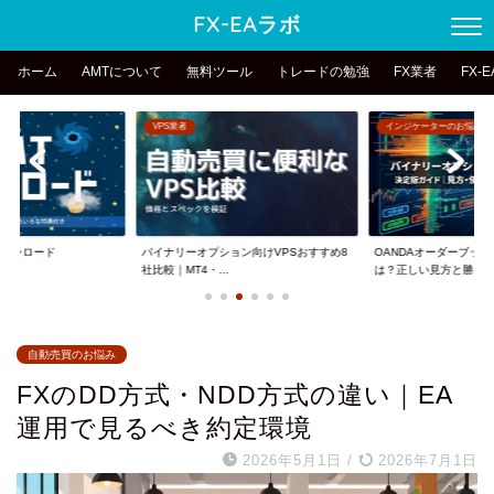
FX-EAラボ
ホーム
AMTについて
無料ツール
トレードの勉強
FX業者
FX-
VPS業者
インジケーターのお悩み
erダウンロード
バイナリーオプション向けVPSおすすめ8
OANDAオーダーブッ
社比較｜MT4・...
は？正しい見方と勝...
自動売買のお悩み
FXのDD方式・NDD方式の違い｜EA
運用で見るべき約定環境
2026年5月1日
/
2026年7月1日