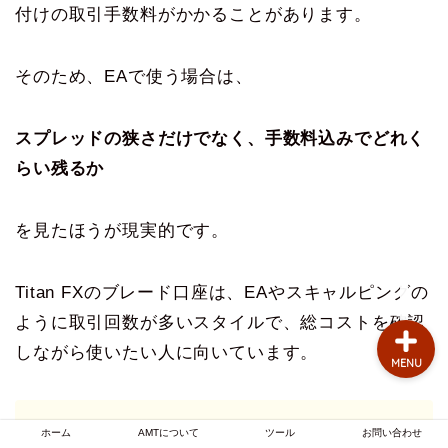
付けの取引手数料がかかることがあります。
お問い合わせ
そのため、EAで使う場合は、
AMTについて
自動売買のお悩み
スプレッドの狭さだけでなく、手数料込みでどれく
らい残るか
MT4のお悩み
を見たほうが現実的です。
FX業者
Titan FXのブレード口座は、EAやスキャルピングの
ように取引回数が多いスタイルで、総コストを確認
しながら使いたい人に向いています。
MENU
EA・スキャルピング目線で見るTitan FXブレ
ホーム
AMTについて
ツール
お問い合わせ