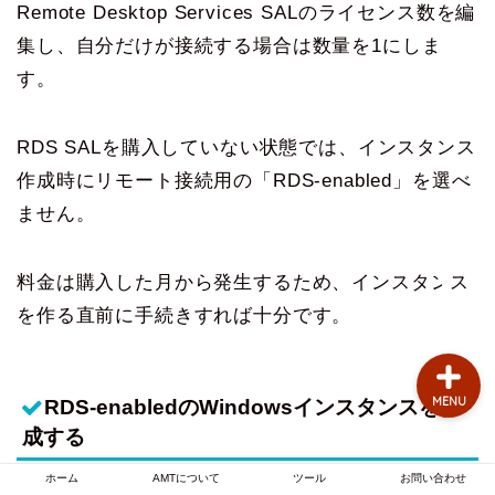
Remote Desktop Services SALのライセンス数を編
お問い合わせ
集し、自分だけが接続する場合は数量を1にしま
す。
AMTについて
RDS SALを購入していない状態では、インスタンス
自動売買のお悩み
作成時にリモート接続用の「RDS-enabled」を選べ
MT4のお悩み
ません。
FX業者
料金は購入した月から発生するため、インスタンス
を作る直前に手続きすれば十分です。
MENU
RDS-enabledのWindowsインスタンスを作
成する
ホーム
AMTについて
ツール
お問い合わせ