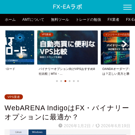
FX-EAラボ
ホーム
AMTについて
無料ツール
トレードの勉強
FX業者
FX-
VPS業者
インジケーターのお悩み
erダウンロード
バイナリーオプション向けVPSおすすめ8
OANDAオーダーブッ
社比較｜MT4・...
は？正しい見方と勝...
VPS業者
WebARENA IndigoはFX・バイナリー
オプションに最適か？
2026年1月2日
/
2026年6月19日