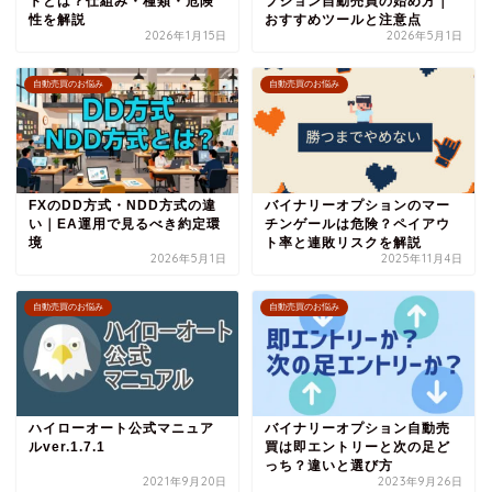
トとは？仕組み・種類・危険
プション自動売買の始め方｜
性を解説
おすすめツールと注意点
2026年1月15日
2026年5月1日
自動売買のお悩み
自動売買のお悩み
FXのDD方式・NDD方式の違
バイナリーオプションのマー
い｜EA運用で見るべき約定環
チンゲールは危険？ペイアウ
境
ト率と連敗リスクを解説
2026年5月1日
2025年11月4日
自動売買のお悩み
自動売買のお悩み
ハイローオート公式マニュア
バイナリーオプション自動売
ルver.1.7.1
買は即エントリーと次の足ど
っち？違いと選び方
2021年9月20日
2023年9月26日