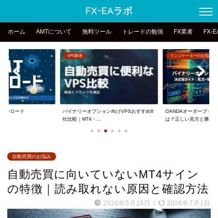
FX-EAラボ
ホーム
AMTについて
無料ツール
トレードの勉強
FX業者
FX-
VPS業者
インジケーターのお悩み
erダウンロード
バイナリーオプション向けVPSおすすめ8
OANDAオーダーブッ
社比較｜MT4・...
は？正しい見方と勝...
自動売買のお悩み
自動売買に向いていないMT4サイン
の特徴｜読み取れない原因と確認方法
2026年5月16日
/
2026年7月1日