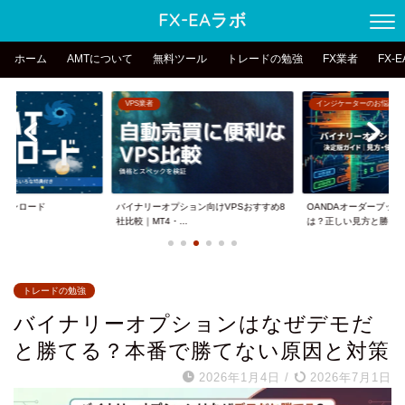
FX-EAラボ
ホーム
AMTについて
無料ツール
トレードの勉強
FX業者
FX-
VPS業者
インジケーターのお悩み
erダウンロード
バイナリーオプション向けVPSおすすめ8
OANDAオーダーブッ
社比較｜MT4・...
は？正しい見方と勝...
トレードの勉強
バイナリーオプションはなぜデモだ
と勝てる？本番で勝てない原因と対策
2026年1月4日
/
2026年7月1日