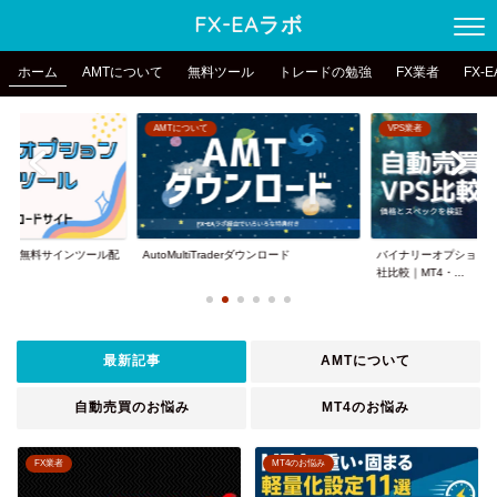
FX-EAラボ
ホーム
AMTについて
無料ツール
トレードの勉強
FX業者
FX-
AMTについて
VPS業者
ョン無料サインツール配
AutoMultiTraderダウンロード
バイナリーオプション向
.
社比較｜MT4・...
最新記事
AMTについて
自動売買のお悩み
MT4のお悩み
FX業者
MT4のお悩み